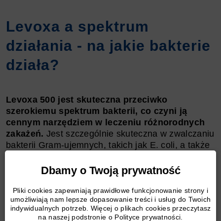
Levoxa a spektrum
działania - na jakie bakterie
działa?
Levoxa 500 jest skuteczna przeciwko
szerokiemu spektrum bakterii, co czyni ją
cennym narzędziem w leczeniu różnorodnych
zakażeń.
Jest szczególnie skuteczna w zwalczaniu
bakterii Gram-ujemnych, takich jak E. coli, a także
przeciwko niektórym bakteriom Gram-dodatnim.
Jej zdolność do zakłócania replikacji DNA bakterii
Dbamy o Twoją prywatność
sprawia, że jest skuteczna w eliminowaniu infekcji.
Pliki cookies zapewniają prawidłowe funkcjonowanie strony i
umożliwiają nam lepsze dopasowanie treści i usług do Twoich
indywidualnych potrzeb. Więcej o plikach cookies przeczytasz
Mimo swojej wszechstronności, Levoxa nie jest
na naszej podstronie o Polityce prywatności.