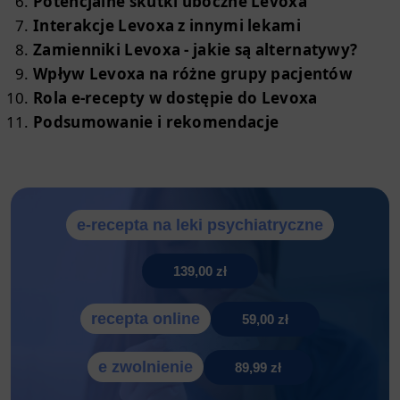
Potencjalne skutki uboczne Levoxa
Interakcje Levoxa z innymi lekami
Zamienniki Levoxa - jakie są alternatywy?
Wpływ Levoxa na różne grupy pacjentów
Rola e-recepty w dostępie do Levoxa
Podsumowanie i rekomendacje
e-recepta na leki psychiatryczne
139,00 zł
recepta online
59,00 zł
e zwolnienie
89,99 zł