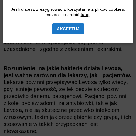
skuteczna przeciwko wszystkim rodzajom
bakterii.
Niektóre szczepy bakterii mogą być
Jeśli chcesz zrezygnować z korzystania z plików cookies,
naturalnie odporne na działanie tego antybiotyku,
możesz to zrobić
tutaj
.
a nadużywanie lub niewłaściwe stosowanie Levoxa
może przyczyniać się do wzrostu oporności
AKCEPTUJ
bakteryjnej. Dlatego kluczowe jest stosowanie tego
leku wyłącznie w sytuacjach, gdy jest to
uzasadnione i zgodne z zaleceniami lekarskimi.
Rozumienie, na jakie bakterie działa Levoxa,
jest ważne zarówno dla lekarzy, jak i pacjentów.
Lekarze powinni przepisywać Levoxa tylko wtedy,
gdy istnieje pewność, że lek będzie skuteczny
przeciwko danemu patogenowi. Pacjenci powinni
z kolei być świadomi, że antybiotyki, takie jak
Levoxa, nie są skuteczne przeciwko infekcjom
wirusowym, takim jak przeziębienie czy grypa, i ich
stosowanie w takich przypadkach jest
niewskazane.