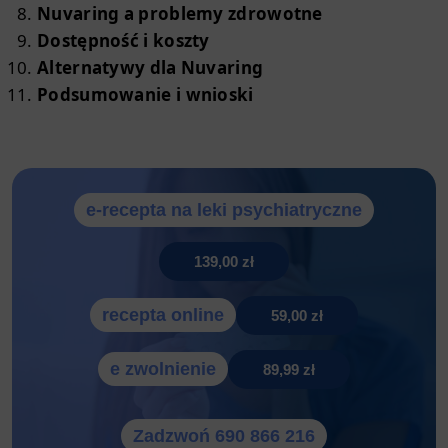
Nuvaring a problemy zdrowotne
Dostępność i koszty
Alternatywy dla Nuvaring
Podsumowanie i wnioski
e-recepta na leki psychiatryczne
139,00 zł
recepta online
59,00 zł
e zwolnienie
89,99 zł
Zadzwoń 690 866 216