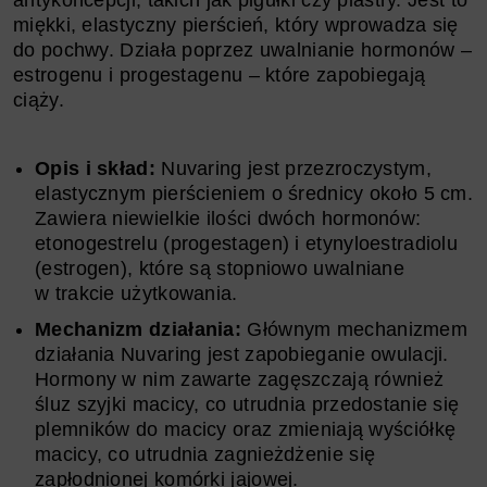
antykoncepcji, takich jak pigułki czy plastry. Jest to
miękki, elastyczny pierścień, który wprowadza się
do pochwy. Działa poprzez uwalnianie hormonów –
estrogenu i progestagenu – które zapobiegają
ciąży.
Opis i skład:
Nuvaring jest przezroczystym,
elastycznym pierścieniem o średnicy około 5 cm.
Zawiera niewielkie ilości dwóch hormonów:
etonogestrelu (progestagen) i etynyloestradiolu
(estrogen), które są stopniowo uwalniane
w trakcie użytkowania.
Mechanizm działania:
Głównym mechanizmem
działania Nuvaring jest zapobieganie owulacji.
Hormony w nim zawarte zagęszczają również
śluz szyjki macicy, co utrudnia przedostanie się
plemników do macicy oraz zmieniają wyściółkę
macicy, co utrudnia zagnieżdżenie się
zapłodnionej komórki jajowej.