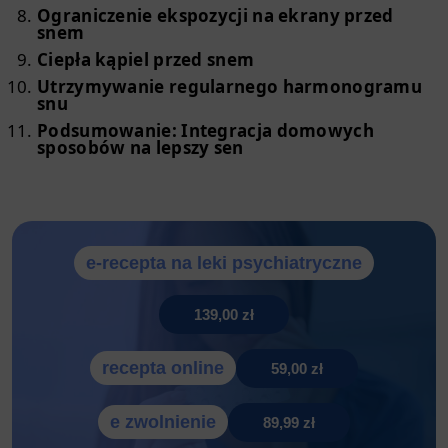
Ograniczenie ekspozycji na ekrany przed
snem
Ciepła kąpiel przed snem
Utrzymywanie regularnego harmonogramu
snu
Podsumowanie: Integracja domowych
sposobów na lepszy sen
e-recepta na leki psychiatryczne
139,00 zł
recepta online
59,00 zł
e zwolnienie
89,99 zł