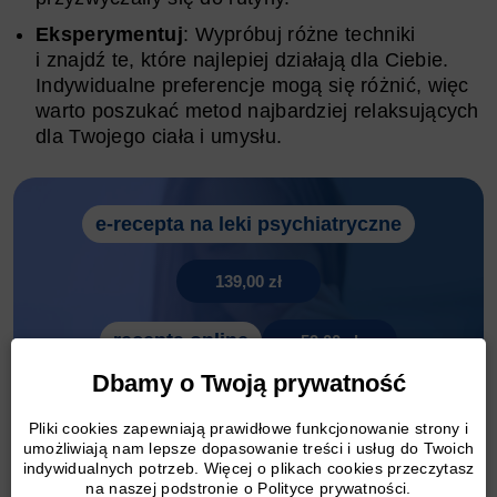
Eksperymentuj
: Wypróbuj różne techniki
i znajdź te, które najlepiej działają dla Ciebie.
Indywidualne preferencje mogą się różnić, więc
warto poszukać metod najbardziej relaksujących
dla Twojego ciała i umysłu.
e-recepta na leki psychiatryczne
139,00 zł
recepta online
59,00 zł
Dbamy o Twoją prywatność
e zwolnienie
89,99 zł
Pliki cookies zapewniają prawidłowe funkcjonowanie strony i
umożliwiają nam lepsze dopasowanie treści i usług do Twoich
indywidualnych potrzeb. Więcej o plikach cookies przeczytasz
Zadzwoń 690 866 216
na naszej podstronie o Polityce prywatności.