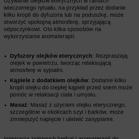
Używanie olejków eterycznych w ramach
wieczornego rytuału, na przykład przez dodanie
kilku kropli do dyfuzora lub na poduszkę, może
stworzyć spokojną atmosferę, sprzyjającą
odpoczynkowi. Oto kilka sposobów na
wykorzystanie aromaterapii:
Dyfuzory olejków eterycznych
: Rozpraszają
olejek w powietrzu, tworząc relaksującą
atmosferę w sypialni.
Kąpiele z dodatkiem olejków
: Dodanie kilku
kropli olejku do ciepłej kąpieli przed snem może
pomóc w relaksacji ciała i umysłu.
Masaż
: Masaż z użyciem olejku eterycznego,
szczególnie w okolicach szyi i barków, może
zmniejszyć napięcie i ułatwić zasypianie.
Integracja ziołowych herbat i aromaterapii do