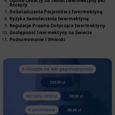
Opinie Lekarzy na Temat Iwermektyny bez
Recepty
Doświadczenia Pacjentów z Iwermektyną
Ryzyka Samoleczenia Iwermektyną
Regulacje Prawne Dotyczące Iwermektyny
Dostępność Iwermektyny na Świecie
Podsumowanie i Wnioski
e-recepta na leki psychiatryczne
139,00 zł
recepta online
59,00 zł
e zwolnienie
89,99 zł