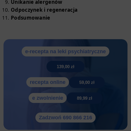
Unikanie alergenów
Odpoczynek i regeneracja
Podsumowanie
e-recepta na leki psychiatryczne
139,00 zł
recepta online
59,00 zł
e zwolnienie
89,99 zł
Zadzwoń 690 866 216