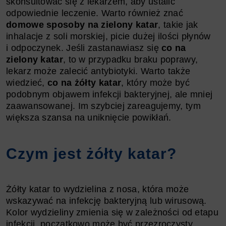
skonsultować się z lekarzem, aby ustalić
odpowiednie leczenie. Warto również znać
domowe sposoby na zielony katar
, takie jak
inhalacje z soli morskiej, picie dużej ilości płynów
i odpoczynek. Jeśli zastanawiasz się
co na
zielony katar
, to w przypadku braku poprawy,
lekarz może zalecić antybiotyki. Warto także
wiedzieć,
co na żółty katar
, który może być
podobnym objawem infekcji bakteryjnej, ale mniej
zaawansowanej. Im szybciej zareagujemy, tym
większa szansa na uniknięcie powikłań.
Czym jest żółty katar?
Żółty katar to wydzielina z nosa, która może
wskazywać na infekcję bakteryjną lub wirusową.
Kolor wydzieliny zmienia się w zależności od etapu
infekcji, początkowo może być przezroczysty,