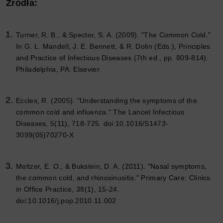
Źródła:
Turner, R. B., & Spector, S. A. (2009). "The Common Cold."
In G. L. Mandell, J. E. Bennett, & R. Dolin (Eds.),
Principles
and Practice of Infectious Diseases
(7th ed., pp. 809-814).
Philadelphia, PA: Elsevier.
Eccles, R. (2005). "Understanding the symptoms of the
common cold and influenza."
The Lancet Infectious
Diseases, 5
(11), 718-725. doi:10.1016/S1473-
3099(05)70270-X
Meltzer, E. O., & Bukstein, D. A. (2011). "Nasal symptoms,
the common cold, and rhinosinusitis."
Primary Care: Clinics
in Office Practice, 38
(1), 15-24.
doi:10.1016/j.pop.2010.11.002