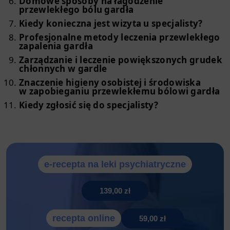
Domowe sposoby na łagodzenie
przewlekłego bólu gardła
Kiedy konieczna jest wizyta u specjalisty?
Profesjonalne metody leczenia przewlekłego
zapalenia gardła
Zarządzanie i leczenie powiększonych grudek
chłonnych w gardle
Znaczenie higieny osobistej i środowiska
w zapobieganiu przewlekłemu bólowi gardła
Kiedy zgłosić się do specjalisty?
e-recepta na leki psychiatryczne
139,00 zł
recepta online
59,00 zł