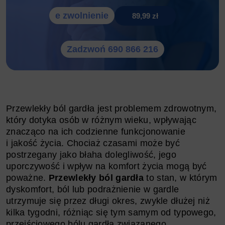
e zwolnienie
89,99 zł
Zadzwoń 690 866 216
Przewlekły ból gardła jest problemem zdrowotnym,
który dotyka osób w różnym wieku, wpływając
znacząco na ich codzienne funkcjonowanie
i jakość życia. Chociaż czasami może być
postrzegany jako błaha dolegliwość, jego
uporczywość i wpływ na komfort życia mogą być
poważne.
Przewlekły ból gardła
to stan, w którym
dyskomfort, ból lub podrażnienie w gardle
utrzymuje się przez długi okres, zwykle dłużej niż
kilka tygodni, różniąc się tym samym od typowego,
przejściowego bólu gardła związanego