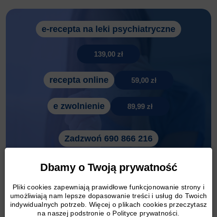
e-recepta na leki psychiatryczne
139,00 zł
recepta online
59,00 zł
e zwolnienie
89,99 zł
Zadzwoń 690 866 216
Dbamy o Twoją prywatność
Leczenie przewlekłego
Pliki cookies zapewniają prawidłowe funkcjonowanie strony i
umożliwiają nam lepsze dopasowanie treści i usług do Twoich
zapalenia gardła
indywidualnych potrzeb. Więcej o plikach cookies przeczytasz
na naszej podstronie o Polityce prywatności.