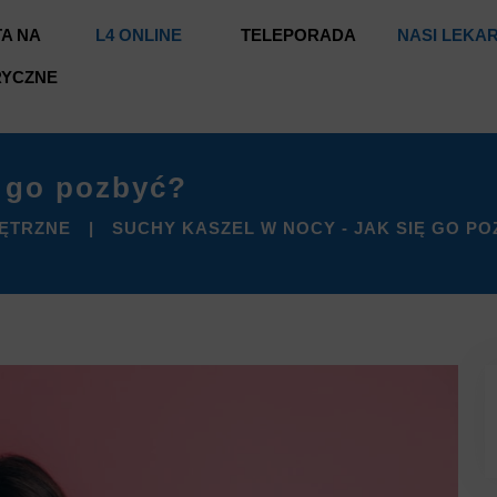
A NA
L4 ONLINE
TELEPORADA
NASI LEKA
RYCZNE
ę go pozbyć?
ĘTRZNE
SUCHY KASZEL W NOCY - JAK SIĘ GO P