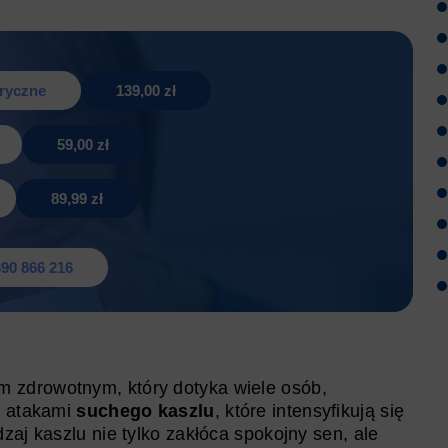
tryczne
139,00 zł
59,00 zł
89,99 zł
90 866 216
 zdrowotnym, który dotyka wiele osób,
i atakami
suchego kaszlu
, które intensyfikują się
zaj kaszlu nie tylko zakłóca spokojny sen, ale