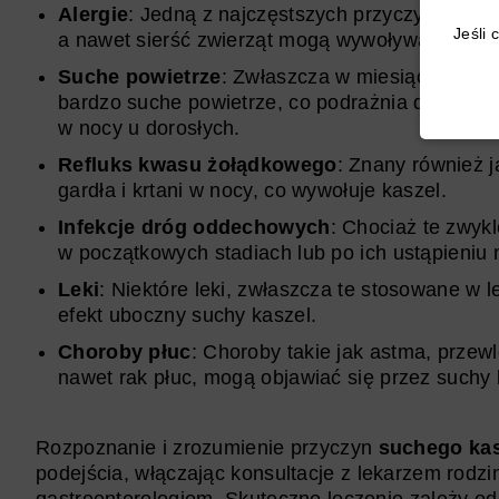
Alergie
: Jedną z najczęstszych przyczyn sucheg
Jeśli 
a nawet sierść zwierząt mogą wywoływać reakcj
Suche powietrze
: Zwłaszcza w miesiącach zi
bardzo suche powietrze, co podrażnia drogi 
w nocy u dorosłych.
Refluks kwasu żołądkowego
: Znany również 
gardła i krtani w nocy, co wywołuje kaszel.
Infekcje dróg oddechowych
: Chociaż te zwyk
w początkowych stadiach lub po ich ustąpieni
Leki
: Niektóre leki, zwłaszcza te stosowane w 
efekt uboczny suchy kaszel.
Choroby płuc
: Choroby takie jak astma, przew
nawet rak płuc, mogą objawiać się przez suchy 
Rozpoznanie i zrozumienie przyczyn
suchego kas
podejścia, włączając konsultacje z lekarzem rodz