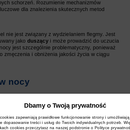
żnych schorzeń. Rozumienie mechanizmów
kluczowe dla znalezienia skutecznych metod
l nie jest związany z wydzielaniem flegmy. Jest
czuwany jako
duszący
i może prowadzić do uczucia
nocy jest szczególnie problematyczny, ponieważ
o zmęczenia i obniżenia jakości życia w ciągu
 w nocy
est pierwszym krokiem do jego skutecznego
Dbamy o Twoją prywatność
 zrozumienie pomaga w doborze odpowiedniej
i cookies zapewniają prawidłowe funkcjonowanie strony i umożliwiaj
e dopasowanie treści i usług do Twoich indywidualnych potrzeb. Wi
ikach cookies przeczytasz na naszej podstronie o Polityce prywatnoś