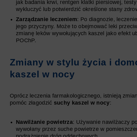
jak badania krwi, rentgen klatki piersiowej, test
wykluczyć lub potwierdzić określone stany zdro
Zarządzanie leczeniem
: Po diagnozie, leczen
jego przyczyny. Może to obejmować leki przeciw
zmianę leków wywołujących kaszel jako efekt ub
POChP.
Zmiany w stylu życia i do
kaszel w nocy
Oprócz leczenia farmakologicznego, istnieją zmia
pomóc złagodzić
suchy kaszel w nocy
:
Nawilżanie powietrza
: Używanie nawilżaczy po
wywołany przez suche powietrze w pomieszczen
podrażnienie dróg oddechowych.