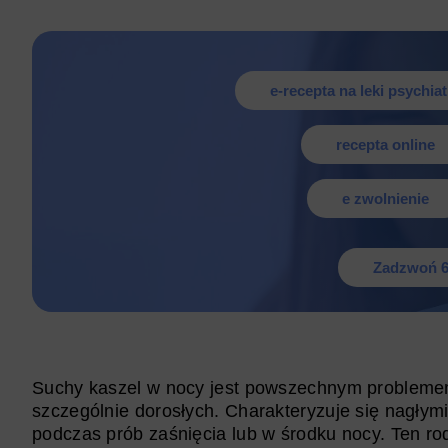
e-recepta na leki psychia
recepta online
e zwolnienie
Zadzwoń 6
Suchy kaszel w nocy jest powszechnym problemem
szczególnie dorosłych. Charakteryzuje się nagłym
podczas prób zaśnięcia lub w środku nocy. Ten rod