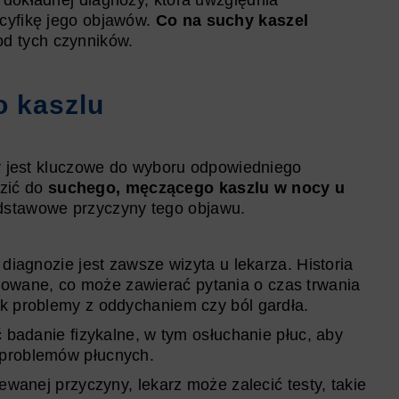
 dokładnej diagnozy, która uwzględnia
ecyfikę jego objawów.
Co na suchy kaszel
od tych czynników.
o kaszlu
y
jest kluczowe do wyboru odpowiedniego
zić do
suchego, męczącego kaszlu w nocy u
odstawowe przyczyny tego objawu.
diagnozie jest zawsze wizyta u lekarza. Historia
zowane, co może zawierać pytania o czas trwania
jak problemy z oddychaniem czy ból gardła.
badanie fizykalne, w tym osłuchanie płuc, aby
h problemów płucnych.
ewanej przyczyny, lekarz może zalecić testy, takie