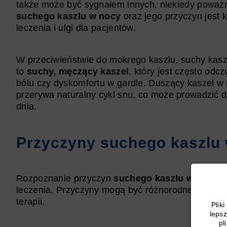
także może być sygnałem innych, niekiedy powa
suchego kaszlu w nocy
oraz jego przyczyn jest 
leczenia i ulgi dla pacjentów.
W przeciwieństwie do mokrego kaszlu, suchy kasze
to
suchy, męczący kaszel
, który jest często od
bólu czy dyskomfortu w gardle. Duszący kaszel w 
przerywa naturalny cykl snu, co może prowadzić d
dnia.
Przyczyny suchego kaszlu
Rozpoznanie przyczyn
suchego kaszlu w nocy
j
leczenia. Przyczyny mogą być różnorodne, a ich
terapii.
Plik
lepsz
pl