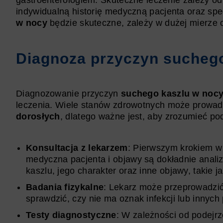
gastroenterologiem. Skuteczne leczenie zależy od
indywidualną historię medyczną pacjenta oraz sp
w nocy
będzie skuteczne, zależy w dużej mierze 
Diagnoza przyczyn sucheg
Diagnozowanie przyczyn
suchego kaszlu w noc
leczenia. Wiele stanów zdrowotnych może prowad
dorosłych
, dlatego ważne jest, aby zrozumieć p
Konsultacja z lekarzem
: Pierwszym krokiem w 
medyczna pacjenta i objawy są dokładnie anali
kaszlu, jego charakter oraz inne objawy, takie 
Badania fizykalne
: Lekarz może przeprowadzić 
sprawdzić, czy nie ma oznak infekcji lub innyc
Testy diagnostyczne
: W zależności od podejrz