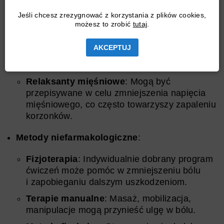
Mogą być stosowane do zmniejszenia stanu
zapalnego i łagodzenia bólu.
Jeśli chcesz zrezygnować z korzystania z plików cookies,
możesz to zrobić
tutaj
.
Środki przeciwbólowe
: W zależności od
intensywności bólu mogą być zalecane leki
AKCEPTUJ
przeciwbólowe, od prostych analgetyków po
silniejsze leki przeciwbólowe.
Relaksanty mięśniowe
: Mogą być
przepisywane w celu zmniejszenia napięcia
mięśniowego, co często towarzyszy zapaleniu
korzonków.
Metody niefarmakologiczne
:
Fizjoterapia
: Indywidualnie dobrany program
ćwiczeń może pomóc w zmniejszeniu bólu
i zapobieganiu dalszym uszkodzeniom.
Terapie manualne
: Masaż, mobilizacja,
manipulacje mogą przynieść ulgę w bólu.