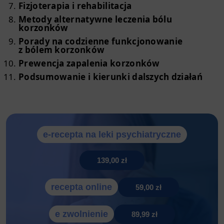
Fizjoterapia i rehabilitacja
Metody alternatywne leczenia bólu
korzonków
Porady na codzienne funkcjonowanie
z bólem korzonków
Prewencja zapalenia korzonków
Podsumowanie i kierunki dalszych działań
e-recepta na leki psychiatryczne
139,00 zł
recepta online
59,00 zł
e zwolnienie
89,99 zł