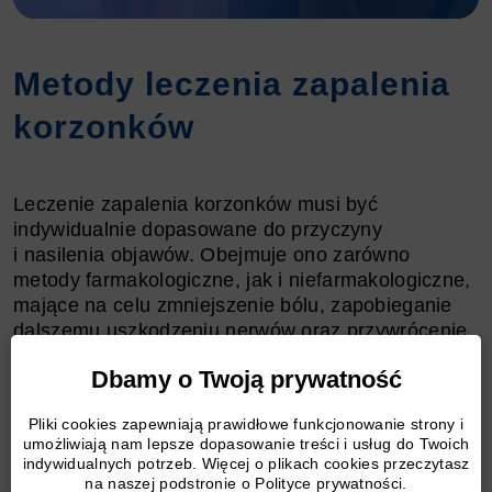
Metody leczenia zapalenia
korzonków
Leczenie zapalenia korzonków musi być
indywidualnie dopasowane do przyczyny
i nasilenia objawów. Obejmuje ono zarówno
metody farmakologiczne, jak i niefarmakologiczne,
mające na celu zmniejszenie bólu, zapobieganie
dalszemu uszkodzeniu nerwów oraz przywrócenie
pełnej funkcji.
Dbamy o Twoją prywatność
Leczenie farmakologiczne
:
Pliki cookies zapewniają prawidłowe funkcjonowanie strony i
umożliwiają nam lepsze dopasowanie treści i usług do Twoich
indywidualnych potrzeb. Więcej o plikach cookies przeczytasz
Leki przeciwzapalne niesteroidowe (NLPZ)
:
na naszej podstronie o Polityce prywatności.