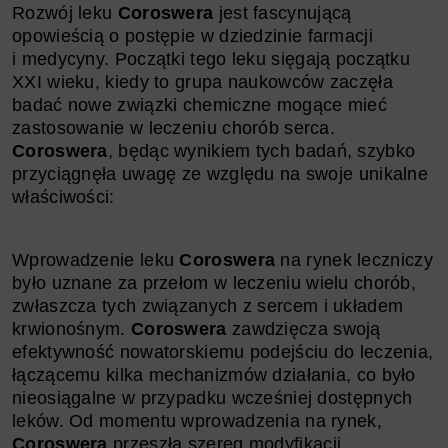
Rozwój leku
Coroswera
jest fascynującą
opowieścią o postępie w dziedzinie farmacji
i medycyny. Początki tego leku sięgają początku
XXI wieku, kiedy to grupa naukowców zaczęła
badać nowe związki chemiczne mogące mieć
zastosowanie w leczeniu chorób serca.
Coroswera
, będąc wynikiem tych badań, szybko
przyciągnęła uwagę ze względu na swoje unikalne
właściwości:
Wprowadzenie leku
Coroswera
na rynek leczniczy
było uznane za przełom w leczeniu wielu chorób,
zwłaszcza tych związanych z sercem i układem
krwionośnym.
Coroswera
zawdzięcza swoją
efektywność nowatorskiemu podejściu do leczenia,
łączącemu kilka mechanizmów działania, co było
nieosiągalne w przypadku wcześniej dostępnych
leków. Od momentu wprowadzenia na rynek,
Coroswera
przeszła szereg modyfikacji