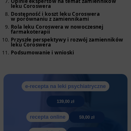
Opinie ekspertów na temat zamienników
leku Coroswera
Dostępność i koszt leku Coroswera
w porównaniu z zamiennikami
Rola leku Coroswera w nowoczesnej
farmakoterapii
Przyszłe perspektywy i rozwój zamienników
leku Coroswera
Podsumowanie i wnioski
e-recepta na leki psychiatryczne
139,00 zł
recepta online
59,00 zł