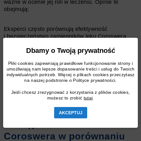
ważne w ocenie jej roli w leczeniu. Opinie te
obejmują:
Eksperci często porównują efektywność
i bezpieczeństwo zamienników leku Coroswera
z oryginalnym lekiem, biorąc pod uwagę
Dbamy o Twoją prywatność
różnorodne przypadki i warunki kliniczne. Lekarze
mogą rekomendować różne leki w zależności od
Pliki cookies zapewniają prawidłowe funkcjonowanie strony i
indywidualnych potrzeb pacjenta, w tym wieku,
umożliwiają nam lepsze dopasowanie treści i usług do Twoich
historii choroby oraz innych czynników. Specjaliści
indywidualnych potrzeb. Więcej o plikach cookies przeczytasz
podkreślają także znaczenie badań i rozwoju
na naszej podstronie o Polityce prywatności.
w dziedzinie farmacji, co może prowadzić do
Jeśli chcesz zrezygnować z korzystania z plików cookies,
odkrycia nowych, bardziej skutecznych
możesz to zrobić
tutaj
.
zamienników leku
Coroswera
.
AKCEPTUJ
Dostępność i koszt leku
Coroswera w porównaniu