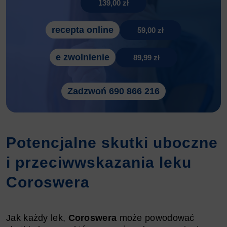
139,00 zł
recepta online
59,00 zł
e zwolnienie
89,99 zł
Zadzwoń 690 866 216
Potencjalne skutki uboczne
i przeciwwskazania leku
Coroswera
Jak każdy lek,
Coroswera
może powodować