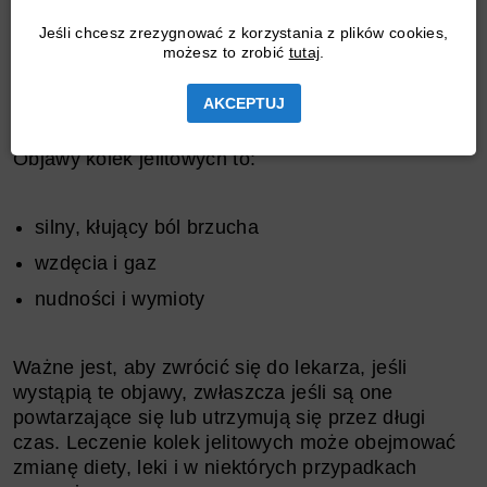
może pojawiać się po obu stronach, ale często jest
Jeśli chcesz zrezygnować z korzystania z plików cookies,
opisywany jako
kolka jelitowa po lewej stronie
.
możesz to zrobić
tutaj
.
Nie jest to stan, który można zignorować, gdyż
może prowadzić do poważnych komplikacji.
AKCEPTUJ
Objawy kolek jelitowych to:
silny, kłujący ból brzucha
wzdęcia i gaz
nudności i wymioty
Ważne jest, aby zwrócić się do lekarza, jeśli
wystąpią te objawy, zwłaszcza jeśli są one
powtarzające się lub utrzymują się przez długi
czas. Leczenie kolek jelitowych może obejmować
zmianę diety, leki i w niektórych przypadkach