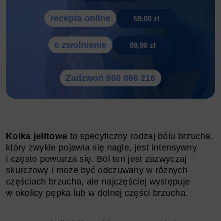
recepta online
59,00 zł
e zwolnienie
89,99 zł
Zadzwoń 690 866 216
Kolka jelitowa
to specyficzny rodzaj bólu brzucha,
który zwykle pojawia się nagle, jest intensywny
i często powtarza się. Ból ten jest zazwyczaj
skurczowy i może być odczuwany w różnych
częściach brzucha, ale najczęściej występuje
w okolicy pępka lub w dolnej części brzucha.