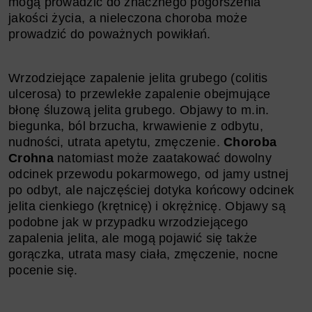
mogą prowadzić do znacznego pogorszenia
jakości życia, a nieleczona choroba może
prowadzić do poważnych powikłań.
Wrzodziejące zapalenie jelita grubego (colitis
ulcerosa) to przewlekłe zapalenie obejmujące
błonę śluzową jelita grubego. Objawy to m.in.
biegunka, ból brzucha, krwawienie z odbytu,
nudności, utrata apetytu, zmęczenie.
Choroba
Crohna
natomiast może zaatakować dowolny
odcinek przewodu pokarmowego, od jamy ustnej
po odbyt, ale najczęściej dotyka końcowy odcinek
jelita cienkiego (krętnicę) i okrężnicę. Objawy są
podobne jak w przypadku wrzodziejącego
zapalenia jelita, ale mogą pojawić się także
gorączka, utrata masy ciała, zmęczenie, nocne
pocenie się.