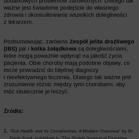
dodatkowych problemów zdrowotnych. Dlatego tak
ważne jest świadome podejście do własnego
zdrowia i skonsultowanie wszelkich dolegliwości
z lekarzem.
Podsumowując, zarówno
Zespół jelita drażliwego
(IBS)
jak i
kolka żołądkowa
są dolegliwościami,
które mogą poważnie wpłynąć na jakość życia
pacjenta. Obie choroby mają podobne objawy, co
może prowadzić do błędnej diagnozy
i nieefektywnego leczenia. Dlatego tak ważne jest
zrozumienie różnic między tymi chorobami, aby
móc skutecznie je leczyć.
Źródła:
"Gut Health and Its Complexities: A Modern Overview" by Dr.
Emily Ford, published in "The Global Journal of Digestive