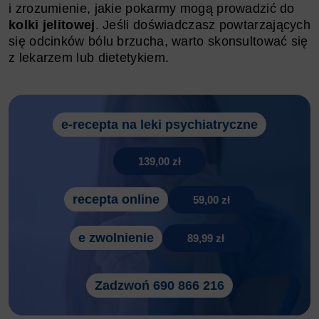
i zrozumienie, jakie pokarmy mogą prowadzić do
kolki jelitowej
. Jeśli doświadczasz powtarzających
się odcinków bólu brzucha, warto skonsultować się
z lekarzem lub dietetykiem.
e-recepta na leki psychiatryczne
139,00 zł
recepta online
59,00 zł
e zwolnienie
89,99 zł
Zadzwoń 690 866 216