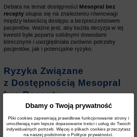
Debata na temat dostępności
Mesopral bez
recepty
skupia się na znalezieniu równowagi
między łatwością dostępu a bezpieczeństwem
pacjentów. Ważne jest, aby każda decyzja w tej
kwestii była poparta solidnymi dowodami
klinicznymi i uwzględniała zarówno potrzeby
pacjentów, jak i potencjalne ryzyko.
Ryzyka Związane
z Dostępnością Mesopral
bez Recepty
Dbamy o Twoją prywatność
Kwestia dostępności
Mesopral bez recepty
wiąże
Pliki cookies zapewniają prawidłowe funkcjonowanie strony i
się z szeregiem ryzyk, które są przedmiotem
umożliwiają nam lepsze dopasowanie treści i usług do Twoich
indywidualnych potrzeb. Więcej o plikach cookies przeczytasz
zainteresowania zarówno pacjentów, jak
na naszej podstronie o Polityce prywatności.