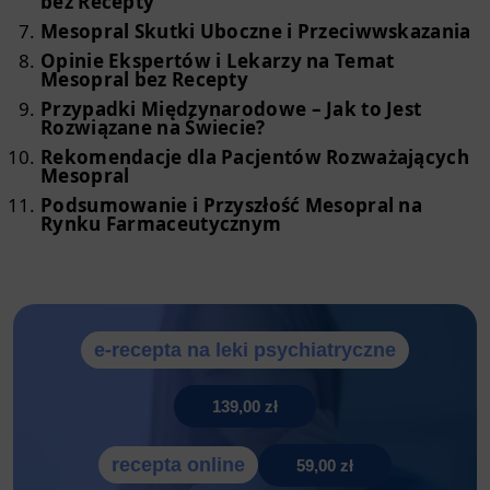
bez Recepty
Mesopral Skutki Uboczne i Przeciwwskazania
Opinie Ekspertów i Lekarzy na Temat
Mesopral bez Recepty
Przypadki Międzynarodowe – Jak to Jest
Rozwiązane na Świecie?
Rekomendacje dla Pacjentów Rozważających
Mesopral
Podsumowanie i Przyszłość Mesopral na
Rynku Farmaceutycznym
e-recepta na leki psychiatryczne
139,00 zł
recepta online
59,00 zł