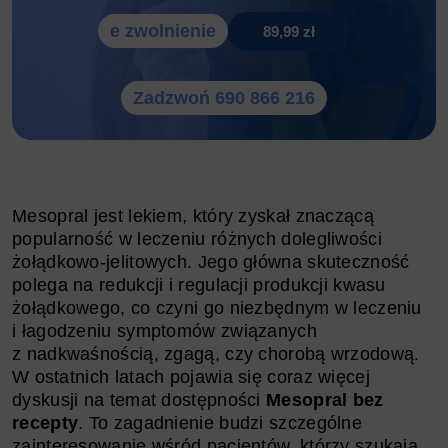
e zwolnienie
89,99 zł
Zadzwoń 690 866 216
Mesopral jest lekiem, który zyskał znaczącą
popularność w leczeniu różnych dolegliwości
żołądkowo-jelitowych. Jego główna skuteczność
polega na redukcji i regulacji produkcji kwasu
żołądkowego, co czyni go niezbędnym w leczeniu
i łagodzeniu symptomów związanych
z nadkwaśnością, zgagą, czy chorobą wrzodową.
W ostatnich latach pojawia się coraz więcej
dyskusji na temat dostępności
Mesopral bez
recepty
. To zagadnienie budzi szczególne
zainteresowanie wśród pacjentów, którzy szukają