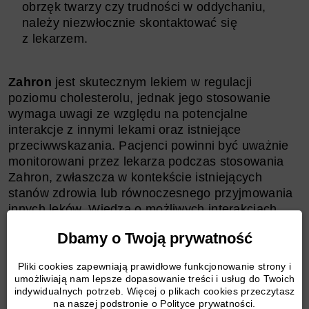
obrzęk twarzy czy trudności w oddychaniu,
należy niezwłocznie skontaktować się
z lekarzem.
Zahron
jest skutecznym lekiem w regulacji
poziomu cholesterolu, jednak jego stosowanie
wymaga uwagi ze względu na potencjalne
interakcje z innymi lekami oraz istniejące
przeciwwskazania. Pacjenci powinni być uważnie
monitorowani przez lekarza podczas stosowania
Zahron, zwłaszcza w kontekście istniejących
stanów zdrowia lub równoczesnego przyjmowania
innych leków. Wiedza o możliwych interakcjach
i przeciwwskazaniach jest kluczowa dla
Dbamy o Twoją prywatność
bezpiecznego i skutecznego stosowania tego leku.
Pliki cookies zapewniają prawidłowe funkcjonowanie strony i
umożliwiają nam lepsze dopasowanie treści i usług do Twoich
Zahron Skutki Uboczne
indywidualnych potrzeb. Więcej o plikach cookies przeczytasz
na naszej podstronie o Polityce prywatności.