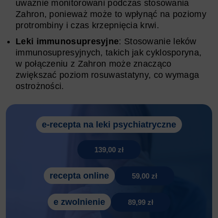
uważnie monitorowani podczas stosowania
Zahron, ponieważ może to wpłynąć na poziomy
protrombiny i czas krzepnięcia krwi.
Leki immunosupresyjne
: Stosowanie leków
immunosupresyjnych, takich jak cyklosporyna,
w połączeniu z Zahron może znacząco
zwiększać poziom rosuwastatyny, co wymaga
ostrożności.
e-recepta na leki psychiatryczne
139,00 zł
recepta online
59,00 zł
e zwolnienie
89,99 zł