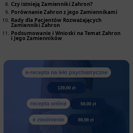
Czy istnieją Zamienniki Zahron?
Porównanie Zahron z jego Zamiennikami
Rady dla Pacjentów Rozważających
Zamienniki Zahron
Podsumowanie i Wnioski na Temat Zahron
i Jego Zamienników
e-recepta na leki psychiatryczne
139,00 zł
recepta online
59,00 zł
e zwolnienie
89,99 zł