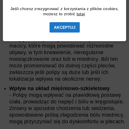
która przychodzi na myśl, gdy rozważa się źródła
bólu kręgosłupa, jednak ich obecność w macicy
Jeśli chcesz zrezygnować z korzystania z plików cookies,
możesz to zrobić
tutaj
.
może mieć wpływ na odczuwanie bólu w dolnej
części pleców.
AKCEPTUJ
Polipy macicy
to łagodne wzrosty na ścianie
macicy, które mogą powodować różnorodne
objawy, w tym krwawienie, nieregularne
miesiączkowanie oraz ból w miednicy. Ból ten
może promieniować do dolnej części pleców,
zwłaszcza jeśli polipy są duże lub jeśli ich
lokalizacja wpływa na okoliczne nerwy.
Wpływ na układ mięśniowo-szkieletowy
- Polipy mogą wpływać na prawidłową postawę
ciała, prowadząc do napięć i bólu w kręgosłupie.
Zmiany w sposobie chodzenia lub siedzenia,
spowodowane próbą złagodzenia bólu miednicy,
mogą przyczyniać się do dyskomfortu w plecach.