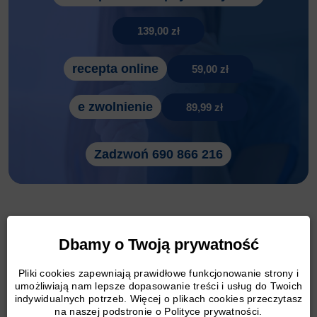
139,00 zł
recepta online
59,00 zł
e zwolnienie
89,99 zł
Zadzwoń 690 866 216
Polipy macicy a ból
Dbamy o Twoją prywatność
kręgosłupa
Pliki cookies zapewniają prawidłowe funkcjonowanie strony i
umożliwiają nam lepsze dopasowanie treści i usług do Twoich
indywidualnych potrzeb. Więcej o plikach cookies przeczytasz
Polipy macicy
mogą nie być pierwszą przyczyną,
na naszej podstronie o Polityce prywatności.