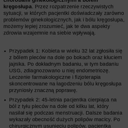
chorobami ginekologicznymi a bólem
kręgosłupa
. Przez rozpatrzenie rzeczywistych
sytuacji, w których pacjentki doświadczały zarówno
problemów ginekologicznych, jak i bólu kręgosłupa,
możemy lepiej zrozumieć, jak te dwa aspekty
zdrowia wzajemnie na siebie wpływają.
Przypadek 1: Kobieta w wieku 32 lat zgłosiła się
z bólem pleców na dole po bokach oraz kłuciem
jajnika. Po dokładnym badaniu, w tym badaniu
USG, zdiagnozowano u niej endometriozę.
Leczenie farmakologiczne i fizjoterapia
skoncentrowane na łagodzeniu bólu kręgosłupa
przyniosły znaczną poprawę.
Przypadek 2: 45-letnia pacjentka cierpiąca na
ból z tyłu pleców na dole od kilku lat, który
nasilał się podczas menstruacji. Dalsze badania
wykazały obecność dużych polipów macicy. Po
chirurgicznym usunięciu polipów, pacjentka