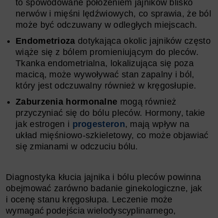
to spowodowane położeniem jajników blisko
nerwów i mięśni lędźwiowych, co sprawia, że ból
może być odczuwany w odległych miejscach.
Endometrioza
dotykająca okolic jajników często
wiąże się z bólem promieniującym do pleców.
Tkanka endometrialna, lokalizująca się poza
macicą, może wywoływać stan zapalny i ból,
który jest odczuwalny również w kręgosłupie.
Zaburzenia hormonalne
mogą również
przyczyniać się do bólu pleców. Hormony, takie
jak estrogen i
progesteron
, mają wpływ na
układ mięśniowo-szkieletowy, co może objawiać
się zmianami w odczuciu bólu.
Diagnostyka kłucia jajnika i bólu pleców powinna
obejmować zarówno badanie ginekologiczne, jak
i ocenę stanu kręgosłupa. Leczenie może
wymagać podejścia wielodyscyplinarnego,