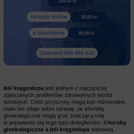
139,00 zł
recepta online
59,00 zł
e zwolnienie
89,99 zł
Zadzwoń 690 866 216
Ból kręgosłupa
jest jednym z najczęściej
zgłaszanych problemów zdrowotnych wśród
dorosłych. Choć przyczyny mogą być różnorodne,
mało kto zdaje sobie sprawę, że
c
horoby
ginekologiczne mogą grać znaczącą rolę
w pojawianiu się tego typu dolegliwości.
Choroby
ginekologiczne a ból kręgosłupa
stanowią