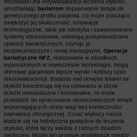
możliwości dla indywidualizacji leczenia otyłości,
umożliwiając
bariatrom
dopasowanie terapii do
genetycznego profilu pacjenta, co może znacząco
zwiększyć jej skuteczność. Innowacje
technologiczne, takie jak robotyka i zaawansowane
systemy obrazowania, ułatwiają przeprowadzanie
operacji bariatrycznych, czyniąc je
bezpieczniejszymi i mniej inwazyjnymi.
Operacje
bariatryczne NFZ
, realizowane w ośrodkach
wyposażonych w nowoczesne technologie, mogą
oferować pacjentom lepsze wyniki i krótszy czas
rekonwalescencji. Badania nad nowymi lekami na
otyłość koncentrują się na celowaniu w różne
ścieżki metaboliczne i hormonalne, co może
prowadzić do opracowania skuteczniejszych terapii
wspomagających utratę wagi bez konieczności
interwencji chirurgicznej. Coraz większy nacisk
kładzie się na holistyczne podejście do leczenia
otyłości, które łączy wiedzę z różnych dziedzin
medycyny. Model ten promuje współpracę między