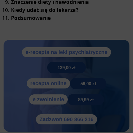
Znaczenie diety i nawodnienia
Kiedy udać się do lekarza?
Podsumowanie
e-recepta na leki psychiatryczne
139,00 zł
recepta online
59,00 zł
e zwolnienie
89,99 zł
Zadzwoń 690 866 216