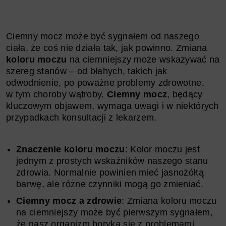
Ciemny mocz może być sygnałem od naszego
ciała, że coś nie działa tak, jak powinno. Zmiana
koloru moczu
na ciemniejszy może wskazywać na
szereg stanów – od błahych, takich jak
odwodnienie, po poważne problemy zdrowotne,
w tym choroby wątroby.
Ciemny mocz
, będący
kluczowym objawem, wymaga uwagi i w niektórych
przypadkach konsultacji z lekarzem.
Znaczenie koloru moczu
: Kolor moczu jest
jednym z prostych wskaźników naszego stanu
zdrowia. Normalnie powinien mieć jasnożółtą
barwę, ale różne czynniki mogą go zmieniać.
Ciemny mocz a zdrowie
: Zmiana koloru moczu
na ciemniejszy może być pierwszym sygnałem,
że nasz organizm boryka się z problemami,