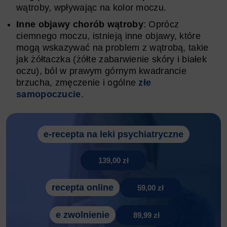
wątroby, wpływając na kolor moczu.
Inne objawy chorób wątroby
: Oprócz
ciemnego moczu, istnieją inne objawy, które
mogą wskazywać na problem z wątrobą, takie
jak żółtaczka (żółte zabarwienie skóry i białek
oczu), ból w prawym górnym kwadrancie
brzucha, zmęczenie i ogólne
złe
samopoczucie
.
e-recepta na leki psychiatryczne
139,00 zł
recepta online
59,00 zł
e zwolnienie
89,99 zł