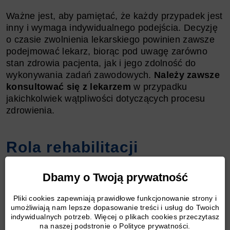
Ważne jest, aby pamiętać, że każdy przypadek jest
inny i wymaga indywidualnego podejścia. Decyzję
o czasie zwolnienia lekarskiego powinien zawsze
podejmować lekarz, biorąc pod uwagę zarówno
stan zdrowia pacjenta, jak i jego zdolność do
wykonywania zadań zawodowych.
Należy zawsze
konsultować się z lekarzem
w przypadku
jakichkolwiek wątpliwości dotyczących procesu
zdrowienia.
Rola rehabilitacji
w procesie leczenia i jej
Dbamy o Twoją prywatność
wpływ na czas trwania L4
Pliki cookies zapewniają prawidłowe funkcjonowanie strony i
umożliwiają nam lepsze dopasowanie treści i usług do Twoich
indywidualnych potrzeb. Więcej o plikach cookies przeczytasz
Rehabilitacja
jest nieodłącznym elementem
na naszej podstronie o Polityce prywatności.