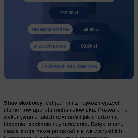
139,00 zł
recepta online
59,00 zł
e zwolnienie
89,99 zł
Zadzwoń 690 866 216
Staw skokowy
jest jednym z najważniejszych
elementów aparatu ruchu człowieka. Pozwala na
wykonywanie takich czynności jak chodzenie,
bieganie, skakanie czy tańczenie. Dzięki niemu
nasza stopa może poruszać się we wszystkich