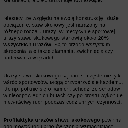
kierunkach, a ciało utrzymuje równowagę.
Niestety, ze względu na swoją konstrukcję i duże
obciążenie, staw skokowy jest narażony na
różnego rodzaju urazy. W medycynie sportowej
urazy stawu skokowego stanowią około
20%
wszystkich urazów
. Są to przede wszystkim
skręcenia, ale także złamania, zwichnięcia czy
naderwania więzadeł.
Urazy stawu skokowego są bardzo częste nie tylko
wśród sportowców. Mogą przydarzyć się każdemu,
kto np. potknie się o kamień, schodzi ze schodów
w nieodpowiednich butach czy po prostu wykonuje
niewłaściwy ruch podczas codziennych czynności.
Profilaktyka urazów stawu skokowego
powinna
obejmować regularne ćwiczenia wzmacniające