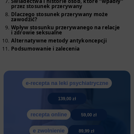
Świadectwa i historie osób, które "wpadły"
przez stosunek przerywany
Dlaczego stosunek przerywany może
zawodzić?
Wpływ stosunku przerywanego na relacje
i zdrowie seksualne
Alternatywne metody antykoncepcji
Podsumowanie i zalecenia
e-recepta na leki psychiatryczne
139,00 zł
recepta online
59,00 zł
e zwolnienie
89,99 zł