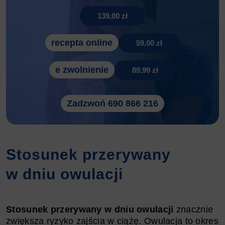
139,00 zł
recepta online
59,00 zł
e zwolnienie
89,99 zł
Zadzwoń 690 866 216
Stosunek przerywany
w dniu owulacji
Stosunek przerywany w dniu owulacji
znacznie
zwiększa ryzyko zajścia w ciążę. Owulacja to okres