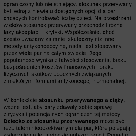
ograniczony lub nieistniejący, stosunek przerywany
był jedną z niewielu dostępnych opcji dla par
chcących kontrolować liczbę dzieci. Na przestrzeni
wieków stosunek przerywany przechodził różne
fazy akceptacji i krytyki. Współcześnie, choć
często uważany za mniej skuteczny niż inne
metody antykoncepcyjne, nadal jest stosowany
przez wiele par na całym świecie. Jego
popularność wynika z łatwości stosowania, braku
bezpośrednich kosztów finansowych i braku
fizycznych skutków ubocznych związanych
z niektórymi formami antykoncepcji hormonalnej.
W kontekście
stosunku przerywanego a ciąży
,
ważne jest, aby pary zdawały sobie sprawę
z ryzyka i potencjalnych ograniczeń tej metody.
Dziecko ze stosunku przerywanego
może być
rezultatem nieoczekiwanym dla par, które polegają
wyłącznie na tej metodzie antykoncepcji. Ponadto,