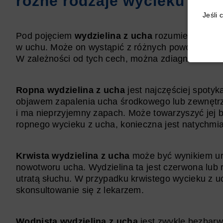
różne rodzaje wycieku
Jeśli 
Pod pojęciem
wydzielina z ucha
rozumie się jakik
w uchu. Może on wystąpić z różnych powodów i mi
W zależności od tych cech, można zdiagnozować 
Ropna wydzielina z ucha
jest najczęściej spotyk
objawem zapalenia ucha środkowego lub zewnętrzn
i ma nieprzyjemny zapach. Może towarzyszyć jej b
ropnego wycieku z ucha, konieczna jest natychmia
Krwista wydzielina z ucha
może być wynikiem ur
nowotworu ucha. Wydzielina ta jest czerwona lub
utratą słuchu. W przypadku krwistego wycieku z u
skonsultowanie się z lekarzem.
Wodnista wydzielina z ucha
jest zwykle bezbarw