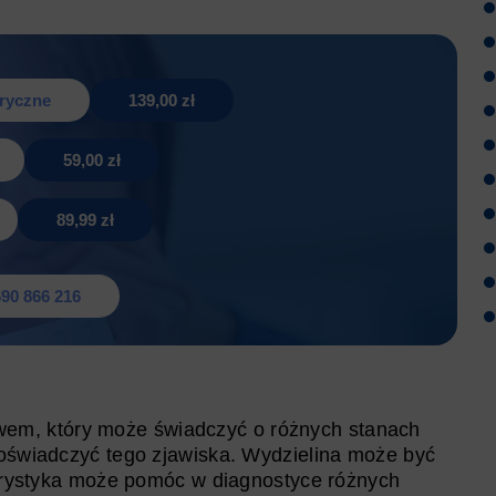
tryczne
139,00 zł
59,00 zł
89,99 zł
90 866 216
wem, który może świadczyć o różnych stanach
doświadczyć tego zjawiska. Wydzielina może być
kterystyka może pomóc w diagnostyce różnych