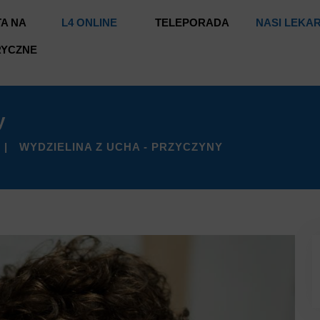
A NA
L4 ONLINE
TELEPORADA
NASI LEKA
RYCZNE
y
WYDZIELINA Z UCHA - PRZYCZYNY