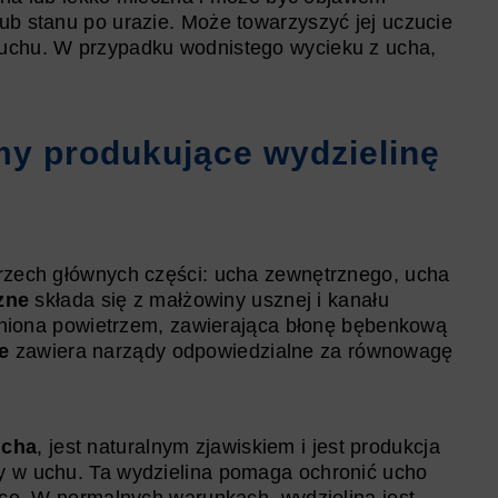
ub stanu po urazie. Może towarzyszyć jej uczucie
łuchu. W przypadku wodnistego wycieku z ucha,
y produkujące wydzielinę
trzech głównych części: ucha zewnętrznego, ucha
zne
składa się z małżowiny usznej i kanału
łniona powietrzem, zawierająca błonę bębenkową
e
zawiera narządy odpowiedzialne za równowagę
ucha
, jest naturalnym zjawiskiem i jest produkcja
ły w uchu. Ta wydzielina pomaga ochronić ucho