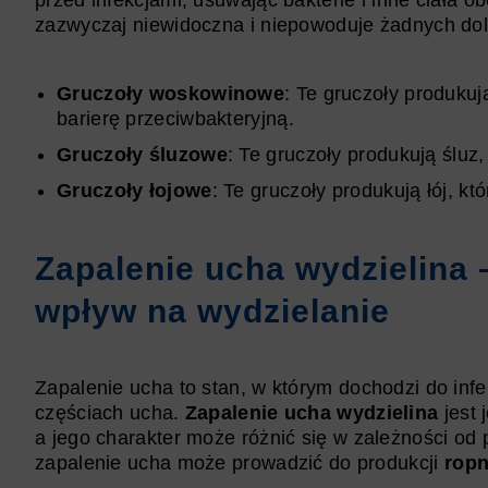
przed infekcjami, usuwając bakterie i inne ciała 
zazwyczaj niewidoczna i niepowoduje żadnych dol
Gruczoły woskowinowe
: Te gruczoły produku
barierę przeciwbakteryjną.
Gruczoły śluzowe
: Te gruczoły produkują śluz
Gruczoły łojowe
: Te gruczoły produkują łój, k
Zapalenie ucha wydzielina –
wpływ na wydzielanie
Zapalenie ucha to stan, w którym dochodzi do infe
częściach ucha.
Zapalenie ucha wydzielina
jest 
a jego charakter może różnić się w zależności od
zapalenie ucha może prowadzić do produkcji
ropn