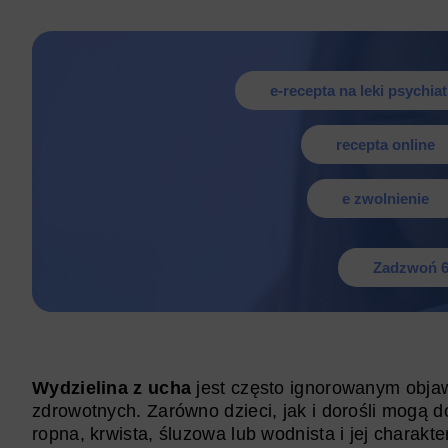
e-recepta na leki psychia
recepta online
e zwolnienie
Zadzwoń 6
Wydzielina z ucha
jest często ignorowanym obja
zdrowotnych. Zarówno dzieci, jak i dorośli mogą 
ropna, krwista, śluzowa lub wodnista i jej chara