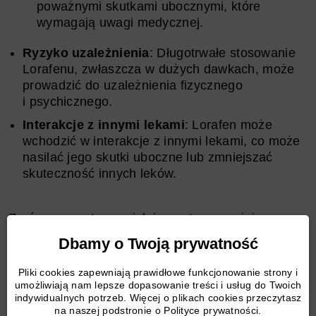
poważnymi skutkami ubocznymi, które
wymagają uwagi medycznej.
Ryzyko uzależnienia
: Długotrwałe stosowanie
Lorafenu, zwłaszcza w dużych dawkach, może
prowadzić do uzależnienia fizycznego
i psychicznego.
Interakcje z innymi lekami
: Lorafen może
wchodzić w interakcje z innymi lekami, co może
nasilać jego skutki uboczne lub zmniejszać
skuteczność innych leków.
Zarówno pozytywne, jak i negatywne opinie
pacjentów na temat Lorafenu, a także analiza
Dbamy o Twoją prywatność
skutków ubocznych, są niezbędne do pełnego
zrozumienia tego leku. Każdy potencjalny
Pliki cookies zapewniają prawidłowe funkcjonowanie strony i
użytkownik Lorafenu powinien dokładnie rozważyć
umożliwiają nam lepsze dopasowanie treści i usług do Twoich
te informacje i skonsultować się z lekarzem, aby
indywidualnych potrzeb. Więcej o plikach cookies przeczytasz
na naszej podstronie o Polityce prywatności.
znaleźć najlepszą i najbezpieczniejszą opcję