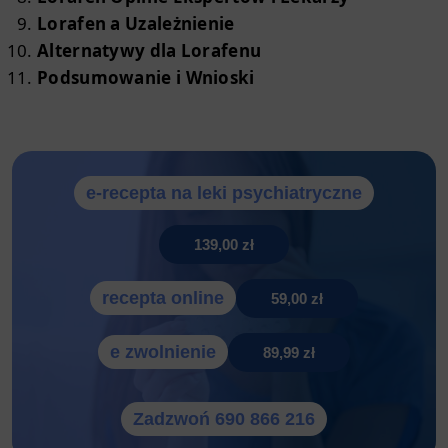
Lorafen a Uzależnienie
Alternatywy dla Lorafenu
Podsumowanie i Wnioski
e-recepta na leki psychiatryczne
139,00 zł
recepta online
59,00 zł
e zwolnienie
89,99 zł
Zadzwoń 690 866 216