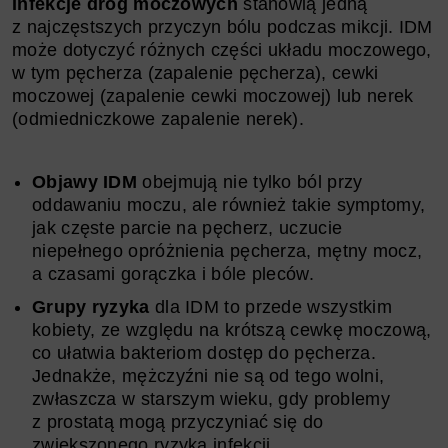
Infekcje dróg moczowych
stanowią jedną
z najczęstszych przyczyn bólu podczas mikcji. IDM
może dotyczyć różnych części układu moczowego,
w tym pęcherza (zapalenie pęcherza), cewki
moczowej (zapalenie cewki moczowej) lub nerek
(odmiedniczkowe zapalenie nerek).
Objawy IDM
obejmują nie tylko ból przy
oddawaniu moczu, ale również takie symptomy,
jak częste parcie na pęcherz, uczucie
niepełnego opróżnienia pęcherza, mętny mocz,
a czasami gorączka i bóle pleców.
Grupy ryzyka
dla IDM to przede wszystkim
kobiety, ze względu na krótszą cewkę moczową,
co ułatwia bakteriom dostęp do pęcherza.
Jednakże, mężczyźni nie są od tego wolni,
zwłaszcza w starszym wieku, gdy problemy
z prostatą mogą przyczyniać się do
zwiększonego ryzyka infekcji.