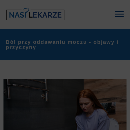
Ból przy oddawaniu moczu - objawy i
przyczyny