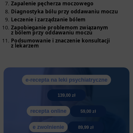
Zapalenie pęcherza moczowego
Diagnostyka bólu przy oddawaniu moczu
Leczenie i zarządzanie bólem
Zapobieganie problemom związanym
z bólem przy oddawaniu moczu
Podsumowanie i znaczenie konsultacji
z lekarzem
e-recepta na leki psychiatryczne
139,00 zł
recepta online
59,00 zł
e zwolnienie
89,99 zł