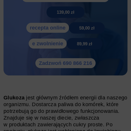
139,00 zł
recepta online
59,00 zł
e zwolnienie
89,99 zł
Zadzwoń 690 866 216
Glukoza
jest głównym źródłem energii dla naszego
organizmu. Dostarcza paliwa do komórek, które
potrzebują go do prawidłowego funkcjonowania.
Znajduje się w naszej diecie, zwłaszcza
w produktach zawierających cukry proste. Po