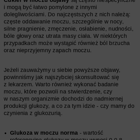
i mogą być łatwo pomylone z innymi
dolegliwościami. Do najczęstszych z nich należą:
częste oddawanie moczu, szczególnie w nocy,
silne pragnienie, zmęczenie, osłabienie, nudności,
bóle głowy oraz utrata masy ciała. W niektórych
przypadkach może wystąpić również ból brzucha
oraz nieprzyjemny zapach moczu.
Jeżeli zauważymy u siebie powyższe objawy,
powinniśmy jak najszybciej skonsultować się
z lekarzem. Warto również wykonać badanie
moczu, które pozwoli na stwierdzenie, czy
w naszym organizmie dochodzi do nadmiernej
produkcji glukozy, a co za tym idzie - czy mamy do
czynienia z glukozurią.
Glukoza w moczu norma
- wartość
referencyjna glukozy w moczu wynosi 0-0.8