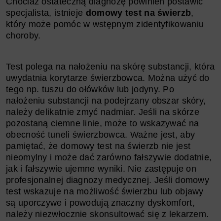
Chociaż ostateczną diagnozę powinien postawić
specjalista, istnieje
domowy test na świerzb
,
który może pomóc w wstępnym zidentyfikowaniu
choroby.
Test polega na nałożeniu na skórę substancji, która
uwydatnia korytarze świerzbowca. Można użyć do
tego np. tuszu do ołówków lub jodyny. Po
nałożeniu substancji na podejrzany obszar skóry,
należy delikatnie zmyć nadmiar. Jeśli na skórze
pozostaną ciemne linie, może to wskazywać na
obecność tuneli świerzbowca. Ważne jest, aby
pamiętać, że domowy test na świerzb nie jest
nieomylny i może dać zarówno fałszywie dodatnie,
jak i fałszywie ujemne wyniki. Nie zastępuje on
profesjonalnej diagnozy medycznej. Jeśli domowy
test wskazuje na możliwość świerzbu lub objawy
są uporczywe i powodują znaczny dyskomfort,
należy niezwłocznie skonsultować się z lekarzem.