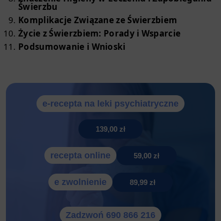
Świerzbu
Komplikacje Związane ze Świerzbiem
Życie z Świerzbiem: Porady i Wsparcie
Podsumowanie i Wnioski
e-recepta na leki psychiatryczne
139,00 zł
recepta online
59,00 zł
e zwolnienie
89,99 zł
Zadzwoń 690 866 216