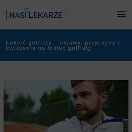
Łokieć golfisty – objawy, przyczyny i
ćwiczenia na łokieć golfisty