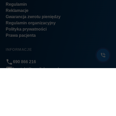
Regulamin
Reklamacje
Gwarancja zwrotu pieniędzy
Regulamin organizacyjny
Polityka prywatności
Prawa pacjenta
INFORMACJE
690 866 216
kontakt@nasilekarze.pl
BIOFAM jest podmiotem leczniczym wpisanym do