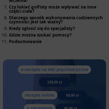
leczenia?
Czy łokieć golfisty może wpływać na inne
części ciała?
Dlaczego sposób wykonywania codziennych
czynności jest tak ważny?
Kiedy zgłosić się do specjalisty?
Gdzie można szukać pomocy?
Podsumowanie
e-recepta na leki psychiatryczne
139,00 zł
recepta online
59,00 zł
e zwolnienie
89,99 zł