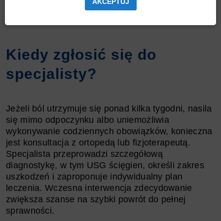
AKCEPTUJ
angażować mięśnie przedramienia, pozwala więc
zmniejszyć ryzyko przyszłych przeciążeń.
Kiedy zgłosić się do
specjalisty?
Jeżeli ból utrzymuje się ponad kilka tygodni, nasila
się mimo odpoczynku albo uniemożliwia
wykonywanie codziennych obowiązków, konieczna
jest konsultacja z ortopedą lub fizjoterapeutą.
Specjalista przeprowadzi szczegółową
diagnostykę, w tym USG ścięgien, określi zakres
uszkodzeń i zaproponuje indywidualny plan
leczenia. Wczesna interwencja zdecydowanie
zwiększa szanse na szybki powrót do pełnej
sprawności.