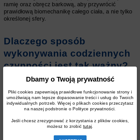
ramię oraz obręcz barkową, aby przywrócić
prawidłową biomechanikę całego ciała, a nie tylko
określonej sfery.
Dlaczego sposób
wykonywania codziennych
czynności jest tak ważny?
Dbamy o Twoją prywatność
Warto być świadomym, że nawet najlepiej dobrane
Pliki cookies zapewniają prawidłowe funkcjonowanie strony i
leczenie nie przyniesie oczekiwanego efektu, jeśli
umożliwiają nam lepsze dopasowanie treści i usług do Twoich
pacjent nie zwróci uwagi na swoje codzienne
indywidualnych potrzeb. Więcej o plikach cookies przeczytasz
nawyki. Ergonomia pracy, odpowiednia pozycja
na naszej podstronie o Polityce prywatności.
przy komputerze, wykonywanie przerw, unikanie
Jeśli chcesz zrezygnować z korzystania z plików cookies,
długotrwałego zaciskania dłoni oraz właściwa
możesz to zrobić
tutaj
.
technika ćwiczeń to podstawy zapobiegania
nawrotom. Świadomość, jak prawidłowo