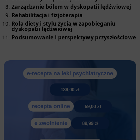
Zarządzanie bólem w dyskopatii lędźwiowej
Rehabilitacja i fizjoterapia
Rola diety i stylu życia w zapobieganiu
dyskopatii lędźwiowej
Podsumowanie i perspektywy przyszłościowe
e-recepta na leki psychiatryczne
139,00 zł
recepta online
59,00 zł
e zwolnienie
89,99 zł