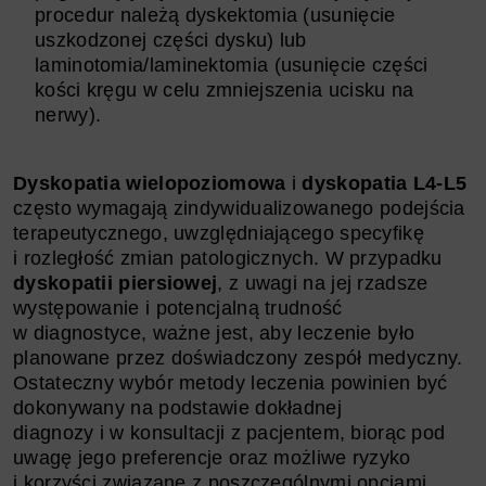
procedur należą dyskektomia (usunięcie
uszkodzonej części dysku) lub
laminotomia/laminektomia (usunięcie części
kości kręgu w celu zmniejszenia ucisku na
nerwy).
Dyskopatia wielopoziomowa
i
dyskopatia L4-L5
często wymagają zindywidualizowanego podejścia
terapeutycznego, uwzględniającego specyfikę
i rozległość zmian patologicznych. W przypadku
dyskopatii piersiowej
, z uwagi na jej rzadsze
występowanie i potencjalną trudność
w diagnostyce, ważne jest, aby leczenie było
planowane przez doświadczony zespół medyczny.
Ostateczny wybór metody leczenia powinien być
dokonywany na podstawie dokładnej
diagnozy i w konsultacji z pacjentem, biorąc pod
uwagę jego preferencje oraz możliwe ryzyko
i korzyści związane z poszczególnymi opcjami