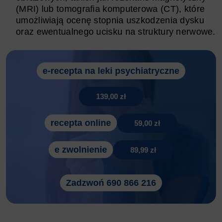
(MRI) lub tomografia komputerowa (CT), które
umożliwiają ocenę stopnia uszkodzenia dysku
oraz ewentualnego ucisku na struktury nerwowe.
e-recepta na leki psychiatryczne
139,00 zł
recepta online
59,00 zł
e zwolnienie
89,99 zł
Zadzwoń 690 866 216