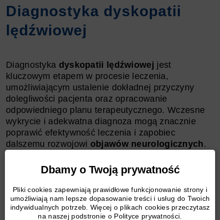
Diagnostyka dyskopatii
lędźwiowej
Diagnostyka
dyskopatii lędźwiowej
jest
kluczowym etapem w procesie leczenia,
umożliwiającym ustalenie dokładnej przyczyny
dolegliwości pacjenta oraz opracowanie
odpowiedniego planu terapeutycznego. Wczesne
wykrycie i adekwatna diagnoza mogą znacznie
poprawić efektywność leczenia i zapobiec
dalszemu rozwojowi
objawów neurologicznych
.
Dbamy o Twoją prywatność
Wywiad medyczny i badanie fizykalne
są
pierwszym krokiem w diagnostyce,
Pliki cookies zapewniają prawidłowe funkcjonowanie strony i
pozwalającym na uzyskanie informacji
umożliwiają nam lepsze dopasowanie treści i usług do Twoich
indywidualnych potrzeb. Więcej o plikach cookies przeczytasz
o charakterze i lokalizacji bólu, a także
na naszej podstronie o Polityce prywatności.
o ewentualnych czynnikach ryzyka, takich jak