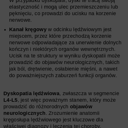
W przypadku dyskopatii, dyski te tracą swoją
elastyczność i mogą ulec przemieszczeniu lub
pęknięciu, co prowadzi do ucisku na korzenie
nerwowe.
Kanał kręgowy
w odcinku lędźwiowym jest
miejscem, przez które przechodzą korzenie
nerwowe odpowiadające za unerwienie dolnych
kończyn i niektórych organów wewnętrznych.
Ucisk na te struktury w wyniku dyskopatii może
prowadzić do objawów neurologicznych, takich
jak ból, drętwienie, osłabienie mięśni, a nawet
do poważniejszych zaburzeń funkcji organów.
Dyskopatia lędźwiowa
, zwłaszcza w segmencie
L4-L5
, jest więc poważnym stanem, który może
prowadzić do różnorodnych
objawów
neurologicznych
. Zrozumienie anatomii
kręgosłupa lędźwiowego jest kluczowe dla
właściwej diagnozy i leczenia tej choroby.