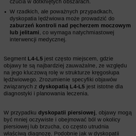
czucia w dotkniętych obszarach.
W rzadkich, ale poważnych przypadkach,
dyskopatia lędźwiowa może prowadzić do
zaburzeń kontroli nad pęcherzem moczowym
lub jelitami
, co wymaga natychmiastowej
interwencji medycznej.
Segment
L4-L5
jest często miejscem, gdzie
objawy te są najbardziej zauważalne, ze względu
na jego kluczową rolę w strukturze kręgosłupa
lędźwiowego. Zrozumienie specyfiki objawów
związanych z
dyskopatią L4-L5
jest istotne dla
diagnostyki i planowania leczenia.
W przypadku
dyskopatii piersiowej
, objawy mogą
być mniej oczywiste i obejmować ból w okolicy
piersiowej lub brzucha, co często utrudnia
właściwą diagnozę. Podobnie jak w dyskopatii