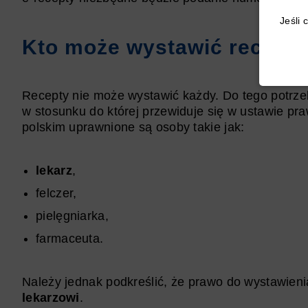
Jeśli 
Kto może wystawić recept
Recepty nie może wystawić każdy. Do tego potrzeb
w stosunku do której przewiduje się w ustawie pr
polskim uprawnione są osoby takie jak:
lekarz
,
felczer,
pielęgniarka,
farmaceuta.
Należy jednak podkreślić, że prawo do wystawieni
lekarzowi
.