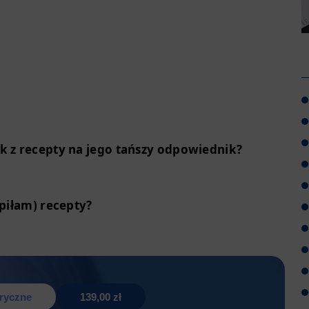
k z recepty na jego tańszy odpowiednik?
upiłam) recepty?
tryczne
139,00 zł