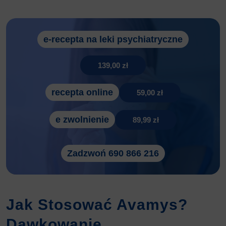
e-recepta na leki psychiatryczne
139,00 zł
recepta online
59,00 zł
e zwolnienie
89,99 zł
Zadzwoń 690 866 216
Jak Stosować Avamys?
Dawkowanie