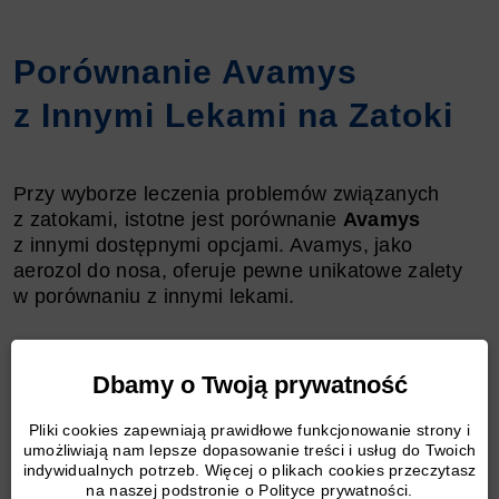
Porównanie Avamys
z Innymi Lekami na Zatoki
Przy wyborze leczenia problemów związanych
z zatokami, istotne jest porównanie
Avamys
z innymi dostępnymi opcjami. Avamys, jako
aerozol do nosa, oferuje pewne unikatowe zalety
w porównaniu z innymi lekami.
Avamys często wyróżnia się szybkim działaniem
Dbamy o Twoją prywatność
i efektywnością w redukcji objawów alergicznego
nieżytu nosa. Jego składnik aktywny, flutykazon,
Pliki cookies zapewniają prawidłowe funkcjonowanie strony i
jest silnym kortykosteroidem, który działa
umożliwiają nam lepsze dopasowanie treści i usług do Twoich
bezpośrednio na przyczynę alergii. W porównaniu
indywidualnych potrzeb. Więcej o plikach cookies przeczytasz
na naszej podstronie o Polityce prywatności.
z doustnymi lekami przeciwhistaminowymi,