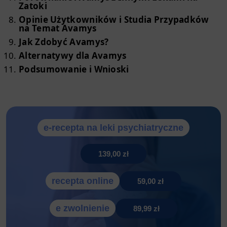
Zatoki
Opinie Użytkowników i Studia Przypadków
na Temat Avamys
Jak Zdobyć Avamys?
Alternatywy dla Avamys
Podsumowanie i Wnioski
e-recepta na leki psychiatryczne
139,00 zł
recepta online
59,00 zł
e zwolnienie
89,99 zł