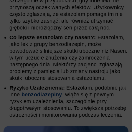
szczególnie w przypadkach, gdy inne leki nie
przynoszą oczekiwanych efektów. Użytkownicy
często zgłaszają, że estazolam pomaga im nie
tylko szybko zasnąć, ale również utrzymać
głęboki i nierozłączny sen przez całą noc.
Co lepsze estazolam czy nasen?:
Estazolam,
jako lek z grupy benzodiazepin, może
powodować silniejsze skutki uboczne niż Nasen,
w tym uczucie znużenia czy zamroczenia
następnego dnia. Niektórzy pacjenci zgłaszają
problemy z pamięcią lub zmiany nastroju jako
skutki uboczne stosowania estazolamu.
Ryzyko Uzależnienia:
Estazolam, podobnie jak
inne
benzodiazepiny
, wiąże się z pewnym
ryzykiem uzależnienia, szczególnie przy
długotrwałym stosowaniu. To zwiększa potrzebę
ostrożności i monitorowania podczas leczenia.