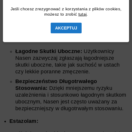
stosowania
Nasen tabletki na sen
oraz
Jeśli chcesz zrezygnować z korzystania z plików cookies,
estazolamu jest kluczowa dla zrozumienia ryzyka
możesz to zrobić
tutaj
.
związanego z tymi lekami.
AKCEPTUJ
Nasen:
Łagodne Skutki Uboczne:
Użytkownicy
Nasen zazwyczaj zgłaszają łagodniejsze
skutki uboczne, takie jak suchość w ustach
czy lekkie poranne zmęczenie.
Bezpieczeństwo Długotrwałego
Stosowania:
Dzięki mniejszemu ryzyku
uzależnienia i stosunkowo łagodnym skutkom
ubocznym, Nasen jest często uważany za
bezpieczniejszy w długotrwałym stosowaniu.
Estazolam: