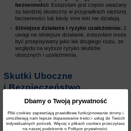
bezsenności:
Estazolam jest często uważany
za bardziej skuteczny w przypadkach cięższej
bezsenności lub kiedy inne leki nie działają.
Silniejsze działanie i ryzyko uzależnienia:
Z
uwagi na silniejsze działanie, estazolam może
być przepisywany jako lek drugiego rzutu, ze
względu na wyższe ryzyko skutków
ubocznych i uzależnienia.
Skutki Uboczne
i Bezpieczeństwo
Stosowania: Nasen vs
Dbamy o Twoją prywatność
Estazolam
Pliki cookies zapewniają prawidłowe funkcjonowanie strony i
umożliwiają nam lepsze dopasowanie treści i usług do Twoich
indywidualnych potrzeb. Więcej o plikach cookies przeczytasz
na naszej podstronie o Polityce prywatności.
Analiza skutków ubocznych i bezpieczeństwa