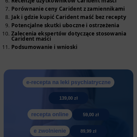
Recenzje użytkowników Carident maści
Porównanie ceny Carident z zamiennikami
Jak i gdzie kupić Carident maść bez recepty
Potencjalne skutki uboczne i ostrzeżenia
Zalecenia ekspertów dotyczące stosowania
Carident maści
Podsumowanie i wnioski
e-recepta na leki psychiatryczne
139,00 zł
recepta online
59,00 zł
e zwolnienie
89,99 zł