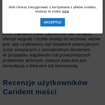
Potencjalne interakcje
: Stosowanie Carident
Jeśli chcesz zrezygnować z korzystania z plików cookies,
maści w połączeniu z innymi lekami może
możesz to zrobić
tutaj
.
powodować niepożądane interakcje, o których
użytkownik może nie być świadomy.
AKCEPTUJ
Choć
Carident maść zamiennik bez recepty
oferuje wygodę i szybki dostęp do leczenia, ważne
jest, aby użytkownicy byli świadomi potencjalnych
ryzyk związanych z samodzielnym leczeniem.
W przypadku wątpliwości lub poważniejszych
problemów skórnych, zawsze zalecana jest
konsultacja z lekarzem lub farmaceutą.
Recenzje użytkowników
Carident maści