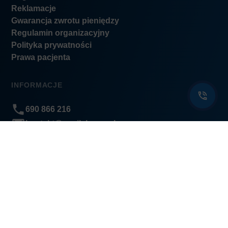
Reklamacje
Gwarancja zwrotu pieniędzy
Regulamin organizacyjny
Polityka prywatności
Prawa pacjenta
INFORMACJE
690 866 216
kontakt@nasilekarze.pl
BIOFAM jest podmiotem leczniczym wpisanym do
rejestru podmiotów wykonujących działalność