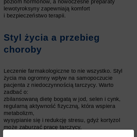
poziom hormonów, a nowoczesne preparaty
lewotyroksyny zapewniają komfort
i bezpieczeństwo terapii.
Styl życia a przebieg
choroby
Leczenie farmakologiczne to nie wszystko. Styl
życia ma ogromny wpływ na samopoczucie
pacjenta z niedoczynnością tarczycy. Warto
zadbać o:
zbilansowaną dietę bogatą w jod, selen i cynk,
regularną aktywność fizyczną, która wspiera
metabolizm,
wysypianie się i redukcję stresu, gdyż kortyzol
może zaburzać pracę tarczycy,
unikanie nadmiaru soi i produktów wysoko