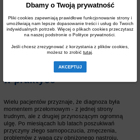
przetworzonych, które mogą wpływać na
Dbamy o Twoją prywatność
wchłanianie hormonów.
Pliki cookies zapewniają prawidłowe funkcjonowanie strony i
Zdrowy tryb życia wspiera działanie leków
umożliwiają nam lepsze dopasowanie treści i usług do Twoich
i pomaga utrzymać dobre samopoczucie na co
indywidualnych potrzeb. Więcej o plikach cookies przeczytasz
dzień.
na naszej podstronie o Polityce prywatności.
Jeśli chcesz zrezygnować z korzystania z plików cookies,
możesz to zrobić
tutaj
.
Perspektywa pacjenta
- życie z chorobą
AKCEPTUJ
w praktyce
Wielu pacjentów przyznaje, że diagnoza była
momentem przełomowym - z jednej strony
trudnym, ale z drugiej przynoszącym ogromną
ulgę. Po miesiącach lub latach poszukiwań
przyczyny złego samopoczucia, zmęczenia,
problemów z wagą czy obniżonego nastroju,