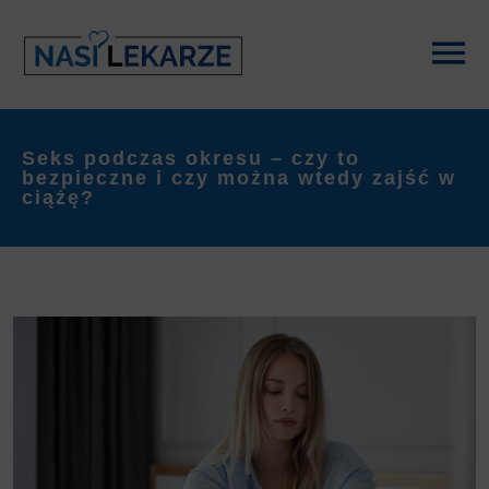
Seks podczas okresu – czy to
bezpieczne i czy można wtedy zajść w
ciążę?