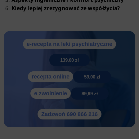
Kiedy lepiej zrezygnować ze współżycia?
e-recepta na leki psychiatryczne
139,00 zł
recepta online
59,00 zł
e zwolnienie
89,99 zł
Zadzwoń 690 866 216