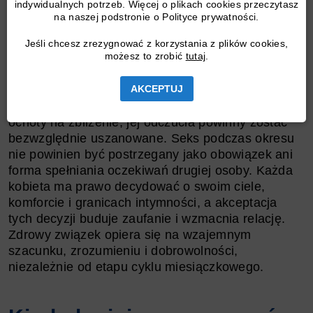
indywidualnych potrzeb. Więcej o plikach cookies przeczytasz
jest nastawienie psychiczne obojga partnerów.
na naszej podstronie o Polityce prywatności.
Menstruacja nadal bywa tematem tabu, a związane
z nią kompleksy czy wstyd mogą wpływać na
Jeśli chcesz zrezygnować z korzystania z plików cookies,
możesz to zrobić
tutaj
.
poczucie atrakcyjności i swobody kobiety. Dlatego
tak istotna jest otwarta komunikacja oraz empatia
ze strony partnera. Jeśli jedna ze stron czuje się
AKCEPTUJ
niepewnie, skrępowana lub po prostu nie ma
ochoty na zbliżenie, jej odczucia powinny zostać
bezwzględnie uszanowane. Seks podczas okresu
nie powinien być postrzegany jako obowiązek ani
forma spełniania oczekiwań drugiej osoby. Każda
kobieta ma prawo decydować o swoim ciele,
komforcie i granicach intymności, a akceptacja
tych decyzji buduje zaufanie i wzmacnia relację.
Zdrowy związek opiera się na wzajemnym
szacunku, zrozumieniu i dobrowolności,
niezależnie od etapu cyklu miesiączkowego.