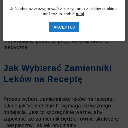
różnić się profilem działania ubocznego, co jest
istotne przy wyborze najbezpieczniejszej opcji.
Jeśli chcesz zrezygnować z korzystania z plików cookies,
możesz to zrobić
tutaj
.
Zawsze zaleca się konsultację z lekarzem lub
farmaceutą przed rozpoczęciem stosowania
zamiennika. Mogą oni doradzić, który zamiennik
AKCEPTUJ
będzie najodpowiedniejszy, biorąc pod uwagę
indywidualne potrzeby pacjenta oraz historię
medyczną.
Jak Wybierać Zamienniki
Leków na Receptę
Proces wyboru zamienników leków na receptę,
takich jak Vessel Due F, wymaga rozważnego
podejścia. Jest to szczególnie ważne, aby
zapewnić, że zamiennik będzie równie skuteczny
i bezpieczny, jak lek oryginalny.