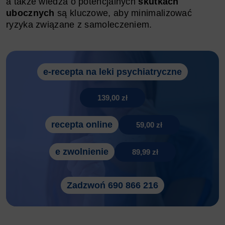
a także wiedza o potencjalnych
skutkach
ubocznych
są kluczowe, aby minimalizować
ryzyka związane z samoleczeniem.
e-recepta na leki psychiatryczne
139,00 zł
recepta online
59,00 zł
e zwolnienie
89,99 zł
Zadzwoń 690 866 216