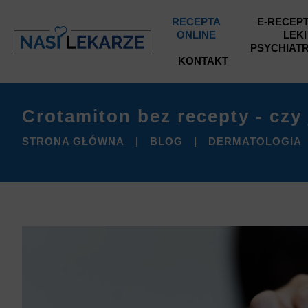
RECEPTA
E-RECEPT
ONLINE
LEKI
PSYCHIAT
KONTAKT
Crotamiton bez recepty - czy
STRONA GŁÓWNA
BLOG
DERMATOLOGIA