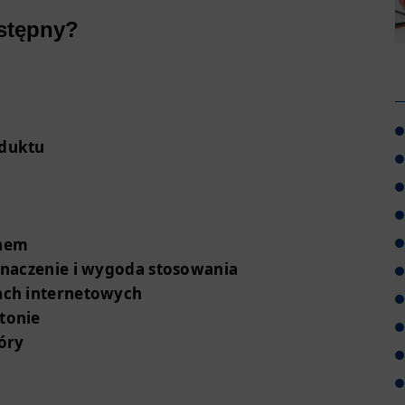
ostępny?
ć
oduktu
onem
znaczenie i wygoda stosowania
ach internetowych
tonie
óry