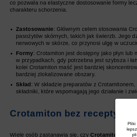
co pozwala na elastyczne dostosowanie formy lec
charakteru schorzenia.
Zastosowanie
: Głównym celem stosowania Crot
pasożytów skórnych, takich jak świerzb. Jego d
nerwowych w skórze, co przynosi ulgę w uczuci
Formy
: Crotamiton jest dostępny jako płyn lub
w przypadkach, gdy potrzebna jest szybsza i łat
kolei Crotamiton maść jest bardziej skoncentro
bardziej zlokalizowane obszary.
Skład
: W składzie preparatów z Crotamitonem, 
składniki, które wspomagają jego działanie i zw
Crotamiton bez recepty – 
Plik
lepsz
Wiele osób zastanawia się, czy
Crotamiton bez r
pl