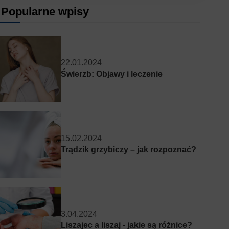
Popularne wpisy
22.01.2024
Świerzb: Objawy i leczenie
15.02.2024
Trądzik grzybiczy – jak rozpoznać?
3.04.2024
Liszajec a liszaj - jakie są różnice?