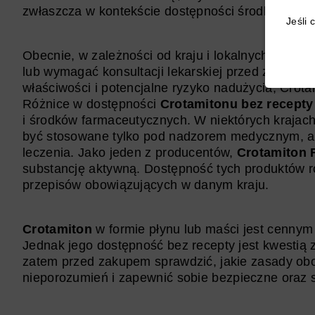
zwłaszcza w kontekście dostępności środków prz
Jeśli 
Obecnie, w zależności od kraju i lokalnych przep
lub wymagać konsultacji lekarskiej przed zakupem
właściwości i potencjalne ryzyko nadużycia, Crota
Różnice w dostępności
Crotamitonu bez recepty
i środków farmaceutycznych. W niektórych krajach 
być stosowane tylko pod nadzorem medycznym, a
leczenia. Jako jeden z producentów,
Crotamiton 
substancję aktywną. Dostępność tych produktów 
przepisów obowiązujących w danym kraju.
Crotamiton
w formie płynu lub maści jest cennym
Jednak jego dostępność bez recepty jest kwestią z
zatem przed zakupem sprawdzić, jakie zasady ob
nieporozumień i zapewnić sobie bezpieczne oraz 