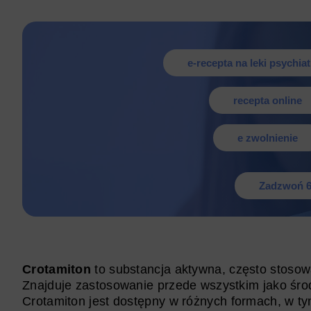
e-recepta na leki psychia
recepta online
e zwolnienie
Zadzwoń 6
Crotamiton
to substancja aktywna, często stosow
Znajduje zastosowanie przede wszystkim jako śro
Crotamiton jest dostępny w różnych formach, w t