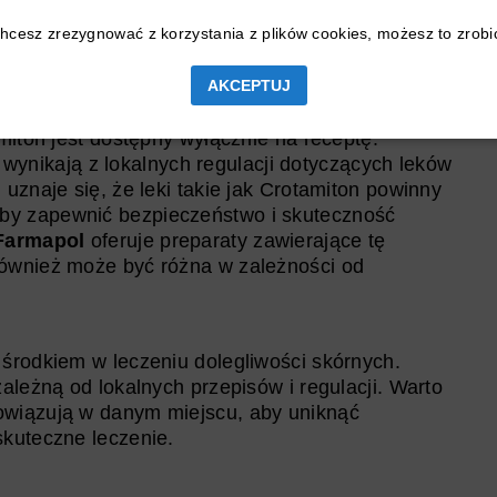
eciwpasożytniczych i przeciwświądowych.
chcesz zrezygnować z korzystania z plików cookies, możesz to zrob
AKCEPTUJ
isów, Crotamiton może być dostępny bez recepty
. W wielu miejscach, ze względu na jego
miton jest dostępny wyłącznie na receptę.
wynikają z lokalnych regulacji dotyczących leków
uznaje się, że leki takie jak Crotamiton powinny
by zapewnić bezpieczeństwo i skuteczność
Farmapol
oferuje preparaty zawierające tę
również może być różna w zależności od
 środkiem w leczeniu dolegliwości skórnych.
ależną od lokalnych przepisów i regulacji. Warto
owiązują w danym miejscu, aby uniknąć
skuteczne leczenie.