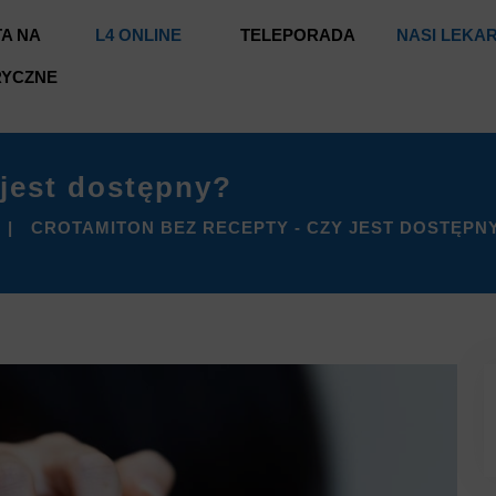
A NA
L4 ONLINE
TELEPORADA
NASI LEKA
RYCZNE
 jest dostępny?
CROTAMITON BEZ RECEPTY - CZY JEST DOSTĘPN