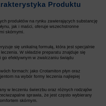
rakterystyka Produktu
nych produktów na rynku zawierających substancję
ynu, jak i maści, oferuje wszechstronne
mi skórnymi.
yzuje się unikalną formułą, która jest specjalnie
eczenia. W składzie preparatu znajduje się
ni go efektywnym w zwalczaniu świądu
dwóch formach: jako Crotamiton płyn oraz
entom na wybór formy leczenia najlepiej
cany w leczeniu świerzbu oraz różnych rodzajów
zeciwzapalne sprawia, że jest często wybierany
komfortem skórnym.