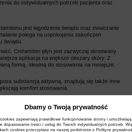
zenia do indywidualnych potrzeb pacjenta oraz
amitonu jest łagodzenie świądu oraz zwalczanie
ziałanie polega na uspokojeniu zakończeń
u świądu.
 maść. Crotamiton płyn jest zazwyczaj stosowany
wiejsza aplikacja na większe obszary skóry. Z
waną formą, idealną do stosowania na mniejsze,
poza substancją aktywną, znajdują się także inne
iększają komfort stosowania.
Dbamy o Twoją prywatność
Ogólna dostępność
i cookies zapewniają prawidłowe funkcjonowanie strony i umożliwiaj
e dopasowanie treści i usług do Twoich indywidualnych potrzeb. Wi
ecepty
jest dostępny na rynku. To ważne pytanie,
ikach cookies przeczytasz na naszej podstronie o Polityce prywatnoś