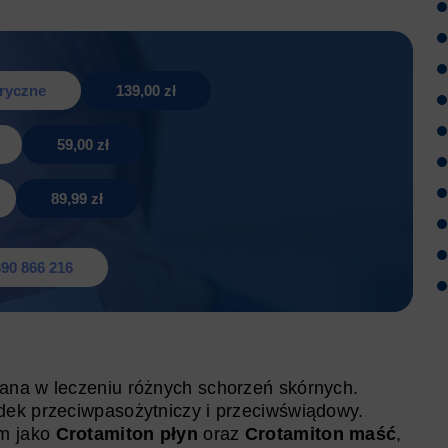
tryczne
139,00 zł
59,00 zł
89,99 zł
90 866 216
ana w leczeniu różnych schorzeń skórnych.
dek przeciwpasożytniczy i przeciwświądowy.
ym jako
Crotamiton płyn
oraz
Crotamiton maść
,