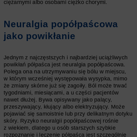
ciężarnymi albo osobami ciężko chorymi.
Neuralgia popółpaścowa
jako powikłanie
Jednym z najczęstszych i najbardziej uciążliwych
powikłań półpaśca jest neuralgia popółpaścowa.
Polega ona na utrzymywaniu się bólu w miejscu,
w którym wcześniej występowała wysypka, mimo
że zmiany skórne już się zagoiły. Ból może trwać
tygodniami, miesiącami, a u części pacjentów
nawet dłużej. Bywa opisywany jako palący,
przeszywający, kłujący albo elektryzujący. Może
pojawiać się samoistnie lub przy delikatnym dotyku
skóry. Ryzyko neuralgii popółpaścowej rośnie
z wiekiem, dlatego u osób starszych szybkie
rozpoznanie i leczenie półpaśca jest szczególnie