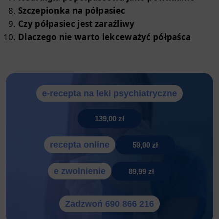
Szczepionka na półpasiec
Czy półpasiec jest zaraźliwy
Dlaczego nie warto lekceważyć półpaśca
e-recepta na leki psychiatryczne
139,00 zł
recepta online
59,00 zł
e zwolnienie
89,99 zł
Zadzwoń 690 866 216