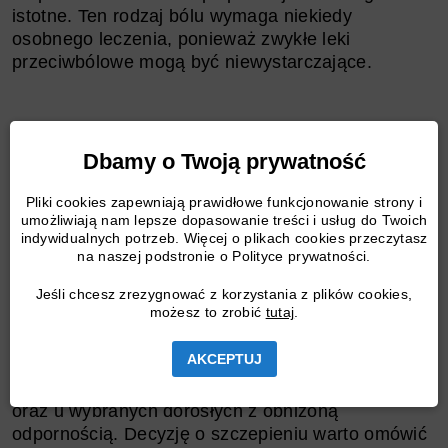
istotne. Ten rodzaj bólu wymaga niekiedy
osobnego leczenia, ponieważ zwykłe leki
przeciwbólowe mogą być niewystarczające.
Szczepionka na półpasiec
Dbamy o Twoją prywatność
Profilaktyka półpaśca ma duże znaczenie,
Pliki cookies zapewniają prawidłowe funkcjonowanie strony i
umożliwiają nam lepsze dopasowanie treści i usług do Twoich
zwłaszcza u osób starszych i pacjentów
indywidualnych potrzeb. Więcej o plikach cookies przeczytasz
z większym ryzykiem powikłań. Szczepionka na
na naszej podstronie o Polityce prywatności.
półpasiec ma na celu zmniejszenie ryzyka
zachorowania oraz ograniczenie
Jeśli chcesz zrezygnować z korzystania z plików cookies,
możesz to zrobić
tutaj
.
prawdopodobieństwa ciężkiego przebiegu
i neuralgii popółpaścowej. W aktualnych
AKCEPTUJ
zaleceniach medycznych podkreśla się znaczenie
szczepienia szczególnie u osób po 50. roku życia
oraz u wybranych dorosłych z obniżoną
odpornością. Decyzję o szczepieniu warto omówić